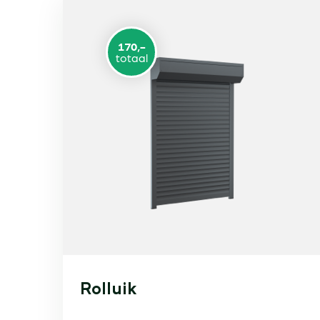
170,-
totaal
Rolluik