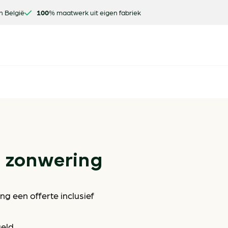
n België
100
% maatwerk uit eigen fabriek
e zonwering
g een offerte inclusief
geld