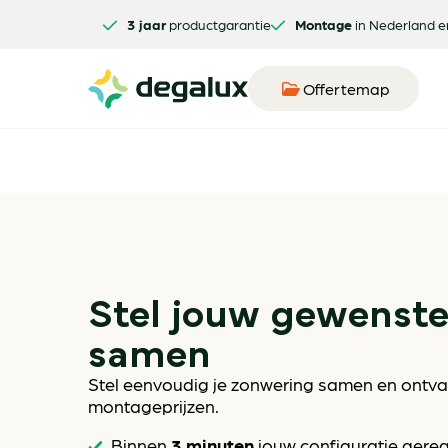
3 jaar
productgarantie
Montage
in Nederland e
Offertemap
Stel jouw gewenst
samen
Stel eenvoudig je zonwering samen en ontvan
montageprijzen.
3 minuten
Binnen
jouw configuratie gere