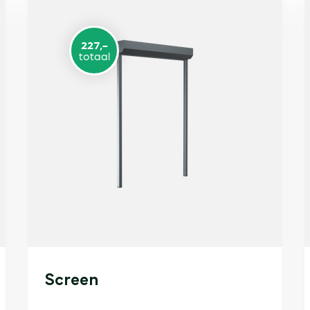
227,-
totaal
Screen