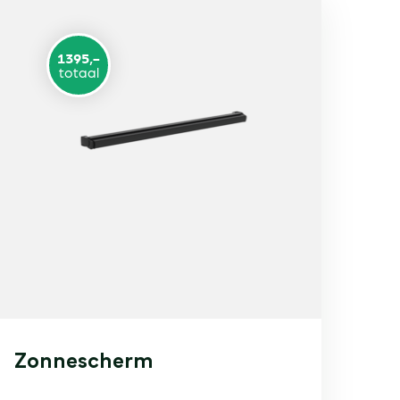
1395,-
totaal
Zonnescherm