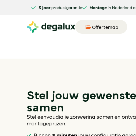
3 jaar
productgarantie
Montage
in Nederland e
Offertemap
Stel jouw gewenst
samen
Stel eenvoudig je zonwering samen en ontvan
montageprijzen.
3 minuten
Binnen
jouw configuratie gere