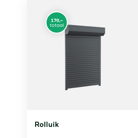
170,-
totaal
Rolluik