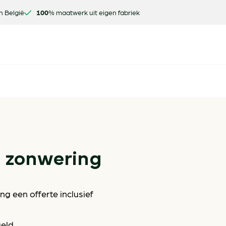
n België
100
% maatwerk uit eigen fabriek
e zonwering
g een offerte inclusief
geld