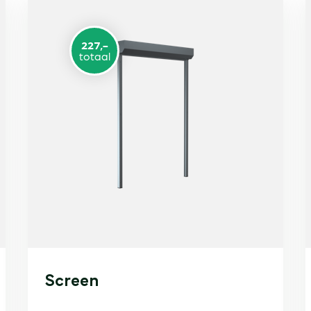
227,-
totaal
Screen