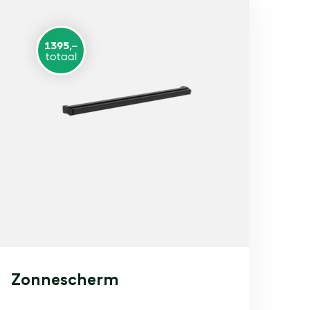
1395,-
totaal
Zonnescherm