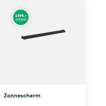
1395,-
totaal
Zonnescherm