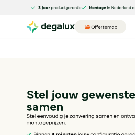
3 jaar
productgarantie
Montage
in Nederland e
Offertemap
Stel jouw gewenst
samen
Stel eenvoudig je zonwering samen en ontvan
montageprijzen.
3 minuten
Binnen
jouw configuratie gere