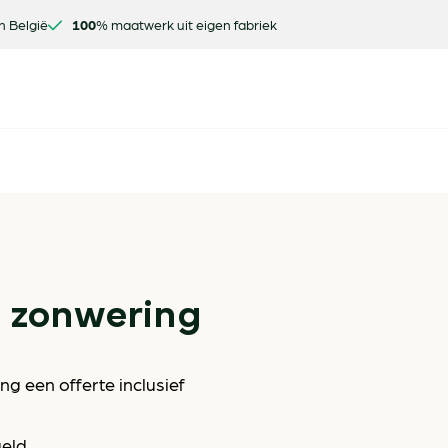
n België
100
% maatwerk uit eigen fabriek
e zonwering
g een offerte inclusief
geld