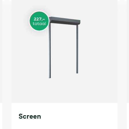
227,-
totaal
Screen