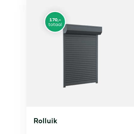
170,-
totaal
Rolluik